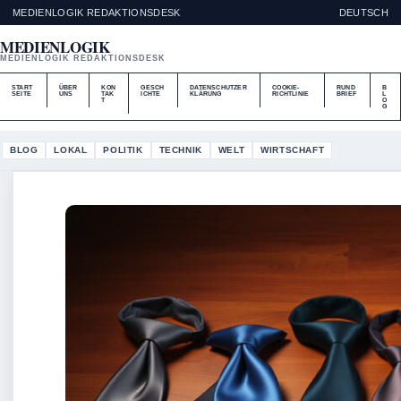
MEDIENLOGIK REDAKTIONSDESK
DEUTSCH
MEDIENLOGIK
MEDIENLOGIK REDAKTIONSDESK
START
ÜBER
KON
GESCH
DATENSCHUTZER
COOKIE-
RUND
B
SEITE
UNS
TAK
ICHTE
KLÄRUNG
RICHTLINIE
BRIEF
L
T
O
G
BLOG
LOKAL
POLITIK
TECHNIK
WELT
WIRTSCHAFT